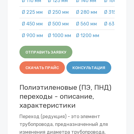
Ø 110 мм
Ø 125 мм
Ø 140 мм
Ø 160 мм
Ø
Ø 225 мм
Ø 250 мм
Ø 280 мм
Ø 315 мм
Ø
Ø 450 мм
Ø 500 мм
Ø 560 мм
Ø 630 мм
Ø
Ø 900 мм
Ø 1000 мм
Ø 1200 мм
ОТПРАВИТЬ ЗАЯВКУ
СКАЧАТЬ ПРАЙС
КОНСУЛЬТАЦИЯ
Полиэтиленовые (ПЭ, ПНД)
переходы - описание,
характеристики
Переход (редукция) - это элемент
трубопровода, предназначенный для
изменения диаметра трубопровода,