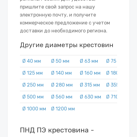
пришлите свой запрос на нашу
электронную почту, и получите
коммерческое предложение с учетом
доставки до необходимого региона.
Другие диаметры крестовин
Ø 40 мм
Ø 50 мм
Ø 63 мм
Ø 75 мм
Ø
Ø 125 мм
Ø 140 мм
Ø 160 мм
Ø 180 мм
Ø
Ø 250 мм
Ø 280 мм
Ø 315 мм
Ø 355 мм
Ø
Ø 500 мм
Ø 560 мм
Ø 630 мм
Ø 710 мм
Ø
Ø 1000 мм
Ø 1200 мм
ПНД ПЭ крестовина -